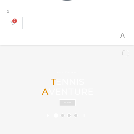
Votre séjour tennis
T
ENNIS
VENTURE
A
BUY NOW